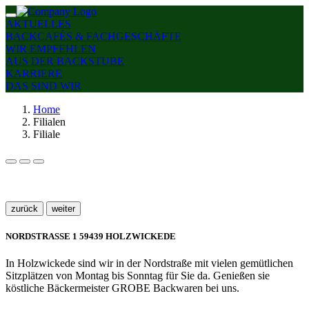
AKTUELLES
BACKCAFÉS & FACHGESCHÄFTE
WIR EMPFEHLEN
AUS DER BACKSTUBE
KARRIERE
DAS SIND WIR
Home
Filialen
Filiale
zurück
weiter
NORDSTRASSE 1
59439 HOLZWICKEDE
In Holzwickede sind wir in der Nordstraße mit vielen gemütlichen
Sitzplätzen von Montag bis Sonntag für Sie da. Genießen sie
köstliche Bäckermeister GROBE Backwaren bei uns.