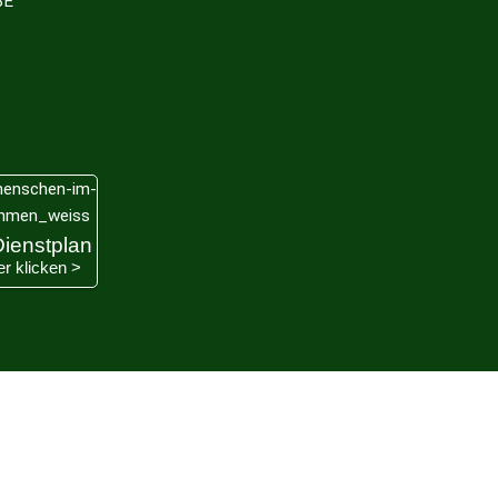
BE
ienstplan
ier klicken >