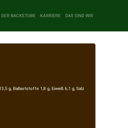
 DER BACKSTUBE
KARRIERE
DAS SIND WIR
3,5 g, Ballaststoffe 1,8 g, Eiweiß 6,1 g, Salz