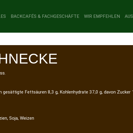
LES
BACKCAFÉS & FACHGESCHÄFTE
WIR EMPFEHLEN
AUS
CHNECKE
ss.
on gesättigte Fettsäuren 8,3 g, Kohlenhydrate 37,0 g, davon Zucker 1
azien, Soja, Weizen