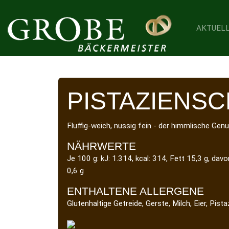
AKTUEL
Home
Produkte
Produkt
PISTAZIENS
Fluffig-weich, nussig fein - der himmlische Genu
NÄHRWERTE
Je 100 g: kJ: 1.314, kcal: 314, Fett 15,3 g, dav
0,6 g
ENTHALTENE ALLERGENE
Glutenhaltige Getreide, Gerste, Milch, Eier, Pist