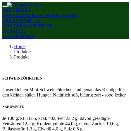
AKTUELLES
BACKCAFÉS & FACHGESCHÄFTE
WIR EMPFEHLEN
AUS DER BACKSTUBE
KARRIERE
DAS SIND WIR
Home
Produkte
Produkt
SCHWEINEÖHRCHEN
Unser kleinen Mini-Schweineöhrchen sind genau das Richtige für
den kleinen süßen Hunger. Natürlich süß, blättrig zart - sooo lecker.
NÄHRWERTE
Je 100 g: kJ: 1685, kcal: 402, Fett 23,2 g, davon gesättigte
Fettsäuren 12,2 g, Kohlenhydrate 44,0 g, davon Zucker 19,6 g,
Ballaststoffe 1,3 g, Eiweiß 4,0 g, Salz 0,5 g