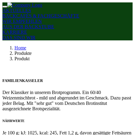
AKTUELLES
BACKCAFÉS & FACHGESCHÄFTE
WIR EMPFEHLEN
AUS DER BACKSTUBE
KARRIERE
DAS SIND WIR
Home
Produkte
Produkt
FAMILIENKASSELER
Der Klassiker in unserem Brotprogramm. Ein 60/40
Weizenmischbrot - mild und abgerundet im Geschmack. Dazu passt
jeder Belag. Mit "sehr gut" vom Deutschen Brotinstitut
ausgezeichnete Brotspezialität.
NÄHRWERTE
Je 100 g: kJ: 1025, kcal: 245, Fett 1,2 g, davon gesättigte Fettsäuren